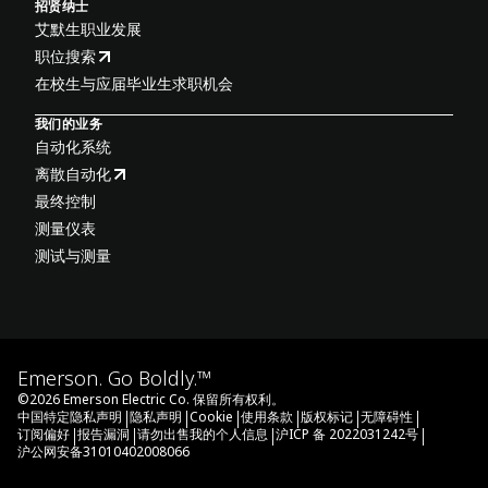
招贤纳士
艾默生职业发展
职位搜索
在校生与应届毕业生求职机会
我们的业务
自动化系统
离散自动化
最终控制
测量仪表
测试与测量
Emerson. Go Boldly.™
©
2026
Emerson Electric Co. 保留所有权利。
|
|
|
|
|
|
中国特定隐私声明
隐私声明
Cookie
使用条款
版权标记
无障碍性
|
|
|
|
订阅偏好
报告漏洞
请勿出售我的个人信息
沪ICP 备 2022031242号
沪公网安备31010402008066