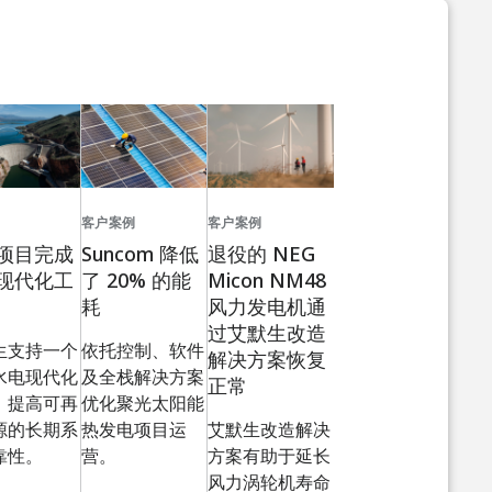
客户案例
客户案例
项目完成
Suncom 降低
退役的 NEG
现代化工
了 20% 的能
Micon NM48
耗
风力发电机通
过艾默生改造
生支持一个
依托控制、软件
解决方案恢复
水电现代化
及全栈解决方案
正常
，提高可再
优化聚光太阳能
源的长期系
热发电项目运
艾默生改造解决
靠性。
营。
方案有助于延长
风力涡轮机寿命