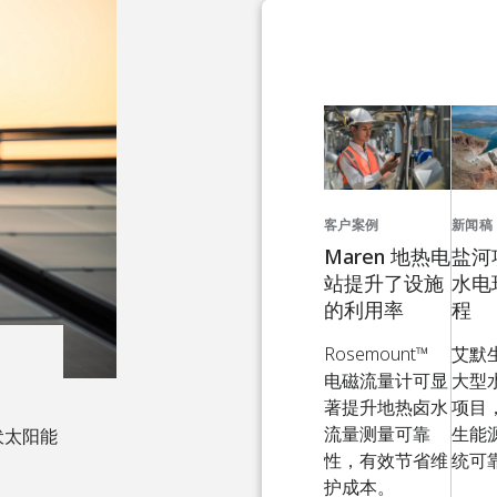
客户案例
新闻稿
Maren 地热电
盐河
站提升了设施
水电
的利用率
程
Rosemount™
艾默
电磁流量计可显
大型
著提升地热卤水
项目
流量测量可靠
生能
伏太阳能
性，有效节省维
统可
护成本。