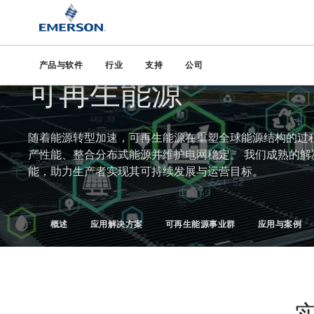
艾默生
行业
电力
可再生能源
产品与软件
行业
支持
公司
助力实现更清洁未来的愿景
可再生能源
随着能源转型加速，可再生能源在重塑全球能源结构的过
产性能、整合分布式能源并维护电网稳定。 我们成熟的
能，助力生产者实现其可持续发展与运营目标。
概述
应用解决方案
可再生能源事业群
应用与案例