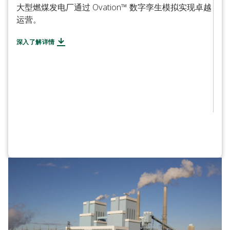
大型燃煤发电厂通过 Ovation™ 数字孪生模拟实现卓越
运营。
客户
深入了解详情
亚太
发电
靠性
阅读