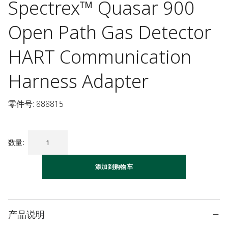
Spectrex™ Quasar 900
Open Path Gas Detector
HART Communication
Harness Adapter
零件号: 888815
数量
:
添加到购物车
产品说明