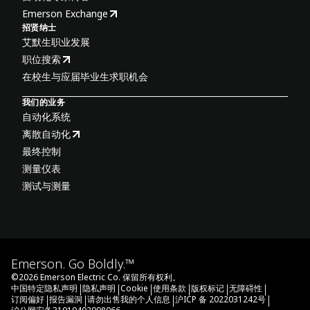
Emerson Exchange
招贤纳士
艾默生职业发展
职位搜索
在校生与应届毕业生求职机会
我们的业务
自动化系统
离散自动化
最终控制
测量仪表
测试与测量
Emerson. Go Boldly.™
©
2026
Emerson Electric Co. 保留所有权利。
|
|
|
|
|
|
中国特定隐私声明
隐私声明
Cookie
使用条款
版权标记
无障碍性
|
|
|
|
订阅偏好
报告漏洞
请勿出售我的个人信息
沪ICP 备 2022031242号