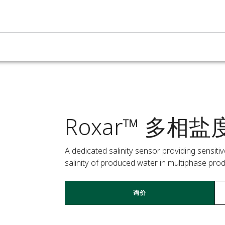
Roxar™ 多相
A dedicated salinity sensor providing sensiti
salinity of produced water in multiphase prod
询价