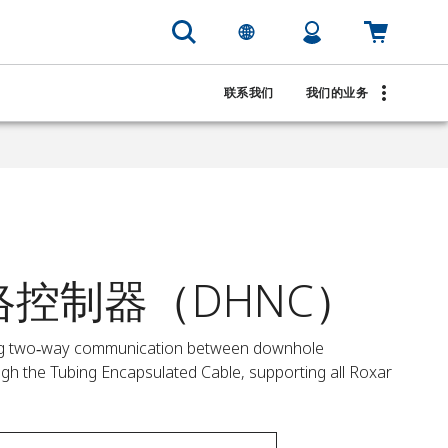
联系我们
我们的业务
网络控制器（DHNC）
ng two‑way communication between downhole 
gh the Tubing Encapsulated Cable, supporting all Roxar 