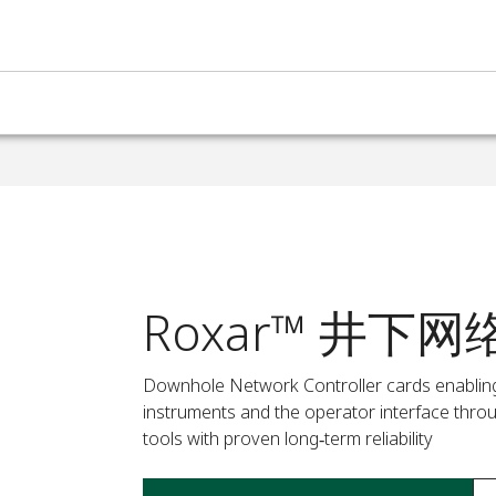
Roxar™ 井下
Downhole Network Controller cards enabli
instruments and the operator interface throu
tools with proven long‑term reliability