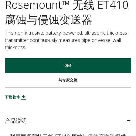
Rosemount™ 无线 ET410
腐蚀与侵蚀变送器
This non-intrusive, battery-powered, ultrasonic thickness 
transmitter continuously measures pipe or vessel wall 
thickness.
询价
与专家交流
下载软件
产品说明