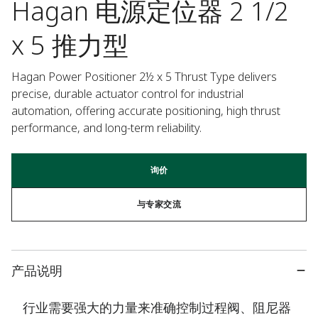
Hagan 电源定位器 2 1/2
x 5 推力型
Hagan Power Positioner 2½ x 5 Thrust Type delivers 
precise, durable actuator control for industrial 
automation, offering accurate positioning, high thrust 
performance, and long-term reliability.
询价
与专家交流
产品说明
行业需要强大的力量来准确控制过程阀、阻尼器