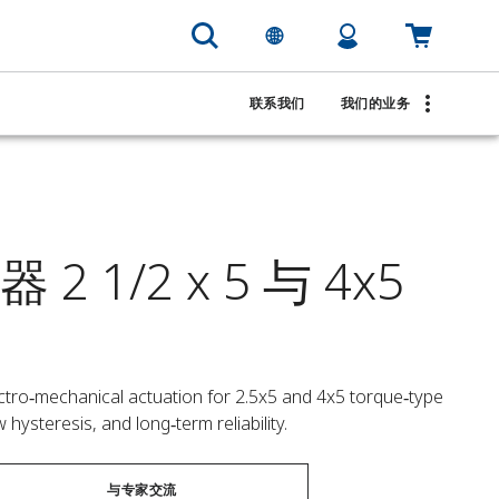
联系我们
我们的业务
2 1/2 x 5 与 4x5
tro‑mechanical actuation for 2.5x5 and 4x5 torque‑type 
hysteresis, and long‑term reliability.
与专家交流