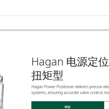
Hagan 电源定位器 
扭矩型
Hagan Power Positioner delivers precise elec
systems, ensuring accurate valve control, low 
询价