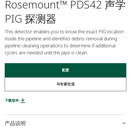
Rosemount™ PDS42 声学
PIG 探测器
This detector enables you to know the exact PIG location 
inside the pipeline and identifies debris removal during 
pipeline cleaning operations to determine if additional 
cycles are needed until the pipe is clean.
配置
与专家交流
下载软件
产品说明