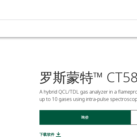
罗斯蒙特™ CT5
A hybrid QCL/TDL gas analyzer in a flameproo
up to 10 gases using intra-pulse spectroscop
询价
下载软件