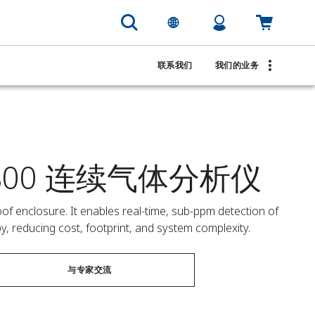
联系我们
我们的业务
800 连续气体分析仪
f enclosure. It enables real-time, sub-ppm detection of 
y, reducing cost, footprint, and system complexity.
与专家交流