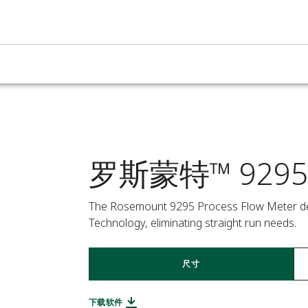
罗斯蒙特™ 929
The Rosemount 9295 Process Flow Meter deliv
Technology, eliminating straight run needs.
尺寸
下载软件