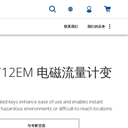
联系我们
我们的业务
 8712EM 电磁流量计变
cated keys enhance ease of use and enables instant 
r hazardous environments or difficult-to-reach locations.
与专家交流