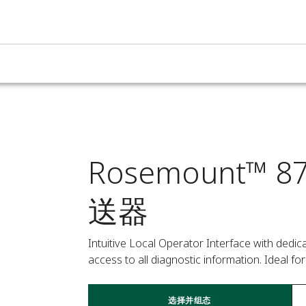
Rosemount™
送器
Intuitive Local Operator Interface with dedi
access to all diagnostic information. Ideal fo
选择并组态