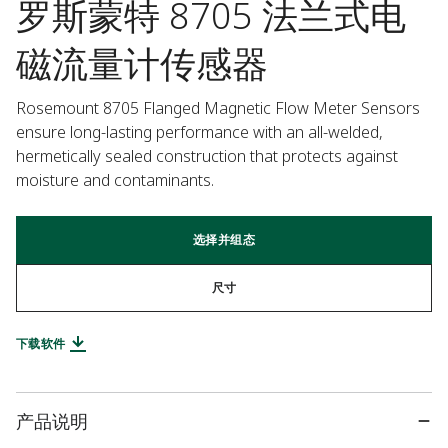
罗斯蒙特 8705 法兰式电
磁流量计传感器
Rosemount 8705 Flanged Magnetic Flow Meter Sensors 
ensure long-lasting performance with an all-welded, 
hermetically sealed construction that protects against 
moisture and contaminants.
选择并组态
尺寸
下载软件
产品说明