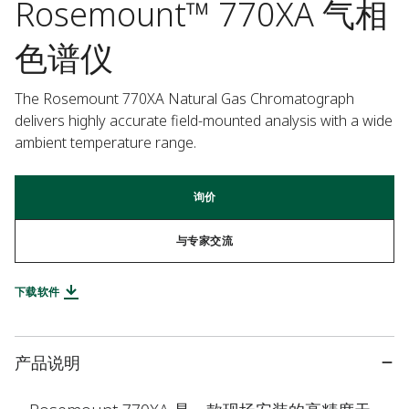
Rosemount™ 770XA 气相
色谱仪
The Rosemount 770XA Natural Gas Chromatograph 
delivers highly accurate field-mounted analysis with a wide 
ambient temperature range.
询价
与专家交流
下载软件
产品说明