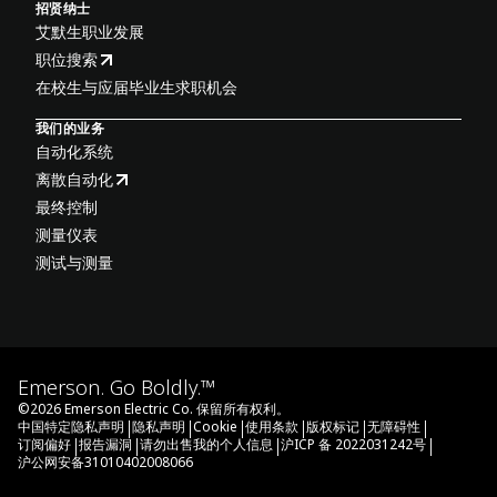
招贤纳士
艾默生职业发展
职位搜索
在校生与应届毕业生求职机会
我们的业务
自动化系统
离散自动化
最终控制
测量仪表
测试与测量
Emerson. Go Boldly.™
©
2026
Emerson Electric Co. 保留所有权利。
|
|
|
|
|
|
中国特定隐私声明
隐私声明
Cookie
使用条款
版权标记
无障碍性
|
|
|
|
订阅偏好
报告漏洞
请勿出售我的个人信息
沪ICP 备 2022031242号
沪公网安备31010402008066