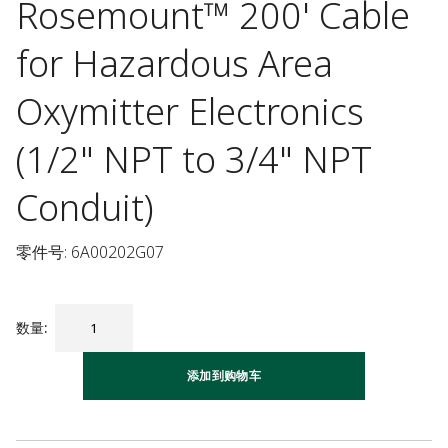
Rosemount™ 200' Cable
for Hazardous Area
Oxymitter Electronics
(1/2" NPT to 3/4" NPT
Conduit)
零件号: 6A00202G07
数量
:
添加到购物车