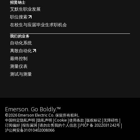
招贤纳士
艾默生职业发展
职位搜索
在校生与应届毕业生求职机会
我们的业务
自动化系统
离散自动化
最终控制
测量仪表
测试与测量
Emerson. Go Boldly.™
©
2026
Emerson Electric Co. 保留所有权利。
|
|
|
|
|
|
中国特定隐私声明
隐私声明
Cookie
使用条款
版权标记
无障碍性
|
|
|
|
订阅偏好
报告漏洞
请勿出售我的个人信息
沪ICP 备 2022031242号
沪公网安备31010402008066