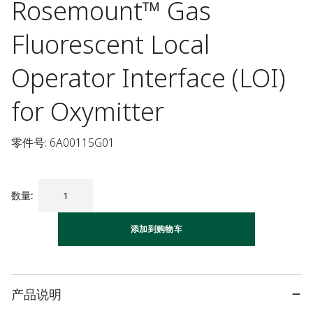
Rosemount™ Gas
Fluorescent Local
Operator Interface (LOI)
for Oxymitter
零件号: 6A00115G01
数量
:
添加到购物车
产品说明