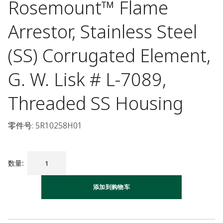
Rosemount™ Flame
Arrestor, Stainless Steel
(SS) Corrugated Element,
G. W. Lisk # L-7089,
Threaded SS Housing
零件号: 5R10258H01
数量
:
添加到购物车