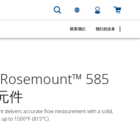
联系我们
我们的业务
semount™ 585
次元件
delivers accurate flow measurement with a solid, 
 up to 1500°F (815°C).