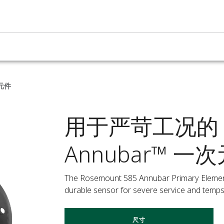
次元件
用于严苛工况的 Ro
Annubar™ 一
The Rosemount 585 Annubar Primary Element 
durable sensor for severe service and temps
尺寸