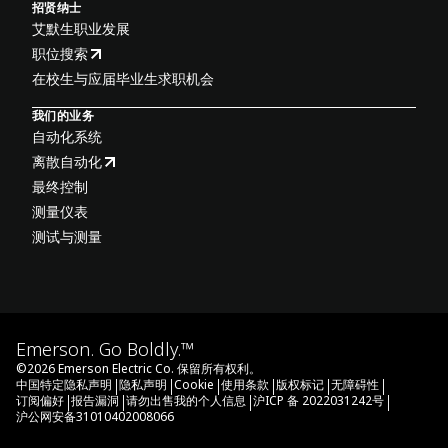
招贤纳士
艾默生职业发展
职位搜索
在校生与应届毕业生求职机会
我们的业务
自动化系统
离散自动化
最终控制
测量仪表
测试与测量
Emerson. Go Boldly.™
©
2026
Emerson Electric Co. 保留所有权利。
|
|
|
|
|
|
中国特定隐私声明
隐私声明
Cookie
使用条款
版权标记
无障碍性
|
|
|
|
订阅偏好
报告漏洞
请勿出售我的个人信息
沪ICP 备 2022031242号
沪公网安备31010402008066