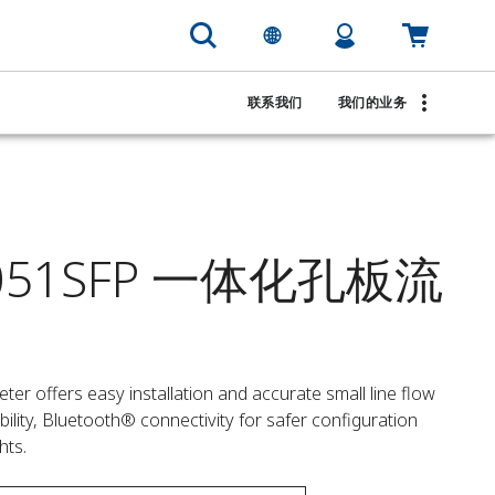
联系我们
我们的业务
4051SFP 一体化孔板流
r offers easy installation and accurate small line flow 
lity, Bluetooth® connectivity for safer configuration 
hts.