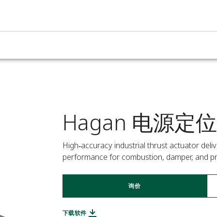
Hagan 电源定位
High‑accuracy industrial thrust actuator deliv
performance for combustion, damper, and p
询价
下载软件