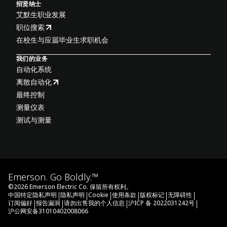
招贤纳士
艾默生职业发展
职位搜索
在校生与应届毕业生求职机会
我们的业务
自动化系统
离散自动化
最终控制
测量仪表
测试与测量
Emerson. Go Boldly.™
©
2026
Emerson Electric Co. 保留所有权利。
|
|
|
|
|
|
中国特定隐私声明
隐私声明
Cookie
使用条款
版权标记
无障碍性
|
|
|
|
订阅偏好
报告漏洞
请勿出售我的个人信息
沪ICP 备 2022031242号
沪公网安备31010402008066