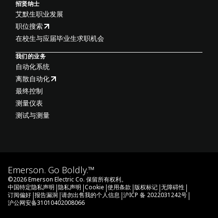
招贤纳士
艾默生职业发展
职位搜索
在校生与应届毕业生求职机会
我们的业务
自动化系统
离散自动化
最终控制
测量仪表
测试与测量
Emerson. Go Boldly.™
©
2026
Emerson Electric Co. 保留所有权利。
|
|
|
|
|
|
中国特定隐私声明
隐私声明
Cookie
使用条款
版权标记
无障碍性
|
|
|
|
订阅偏好
报告漏洞
请勿出售我的个人信息
沪ICP 备 2022031242号
沪公网安备31010402008066