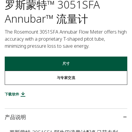
罗斯蒙特™ 3051SFA
Annubar™ 流量计
The Rosemount 3051SFA Annubar Flow Meter offers high 
accuracy with a proprietary T-shaped pitot tube, 
minimizing pressure loss to save energy.
尺寸
与专家交流
下载软件
产品说明