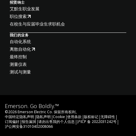
招贤纳士
艾默生职业发展
职位搜索
在校生与应届毕业生求职机会
我们的业务
自动化系统
离散自动化
最终控制
测量仪表
测试与测量
Emerson. Go Boldly.™
©
2026
Emerson Electric Co. 保留所有权利。
|
|
|
|
|
|
中国特定隐私声明
隐私声明
Cookie
使用条款
版权标记
无障碍性
|
|
|
|
订阅偏好
报告漏洞
请勿出售我的个人信息
沪ICP 备 2022031242号
沪公网安备31010402008066