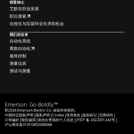
招贤纳士
艾默生职业发展
职位搜索
在校生与应届毕业生求职机会
我们的业务
自动化系统
离散自动化
最终控制
测量仪表
测试与测量
Emerson. Go Boldly.™
©
2026
Emerson Electric Co. 保留所有权利。
|
|
|
|
|
|
中国特定隐私声明
隐私声明
Cookie
使用条款
版权标记
无障碍性
|
|
|
|
订阅偏好
报告漏洞
请勿出售我的个人信息
沪ICP 备 2022031242号
沪公网安备31010402008066