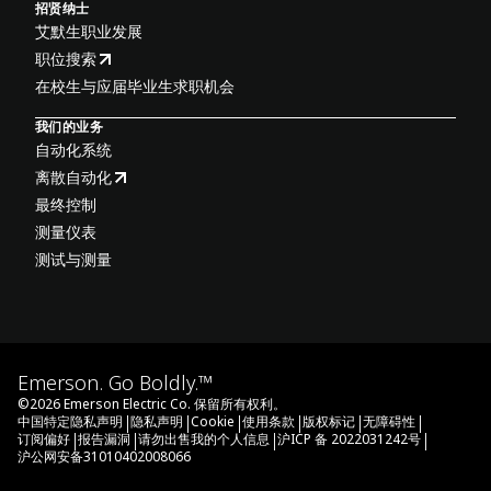
招贤纳士
艾默生职业发展
职位搜索
在校生与应届毕业生求职机会
我们的业务
自动化系统
离散自动化
最终控制
测量仪表
测试与测量
Emerson. Go Boldly.™
©
2026
Emerson Electric Co. 保留所有权利。
|
|
|
|
|
|
中国特定隐私声明
隐私声明
Cookie
使用条款
版权标记
无障碍性
|
|
|
|
订阅偏好
报告漏洞
请勿出售我的个人信息
沪ICP 备 2022031242号
沪公网安备31010402008066