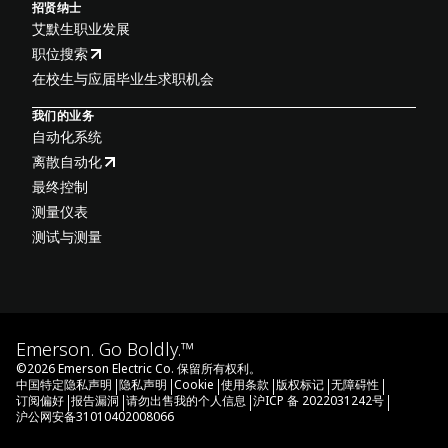
招贤纳士
艾默生职业发展
职位搜索
在校生与应届毕业生求职机会
我们的业务
自动化系统
离散自动化
最终控制
测量仪表
测试与测量
Emerson. Go Boldly.™
©
2026
Emerson Electric Co. 保留所有权利。
|
|
|
|
|
|
中国特定隐私声明
隐私声明
Cookie
使用条款
版权标记
无障碍性
|
|
|
|
订阅偏好
报告漏洞
请勿出售我的个人信息
沪ICP 备 2022031242号
沪公网安备31010402008066