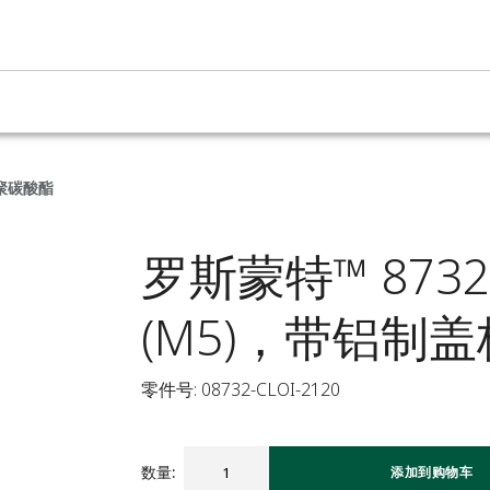
和聚碳酸酯
罗斯蒙特™ 873
(M5)，带铝制
零件号: 08732-CLOI-2120
数量
:
添加到购物车