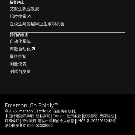
招贤纳士
艾默生职业发展
职位搜索
在校生与应届毕业生求职机会
我们的业务
自动化系统
离散自动化
最终控制
测量仪表
测试与测量
Emerson. Go Boldly.™
©
2026
Emerson Electric Co. 保留所有权利。
|
|
|
|
|
|
中国特定隐私声明
隐私声明
Cookie
使用条款
版权标记
无障碍性
|
|
|
|
订阅偏好
报告漏洞
请勿出售我的个人信息
沪ICP 备 2022031242号
沪公网安备31010402008066