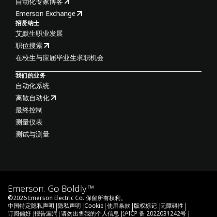
自动化专家博客
Emerson Exchange
招贤纳士
艾默生职业发展
职位搜索
在校生与应届毕业生求职机会
我们的业务
自动化系统
离散自动化
最终控制
测量仪表
测试与测量
Emerson. Go Boldly.™
©
2026
Emerson Electric Co. 保留所有权利。
|
|
|
|
|
|
中国特定隐私声明
隐私声明
Cookie
使用条款
版权标记
无障碍性
|
|
|
|
订阅偏好
报告漏洞
请勿出售我的个人信息
沪ICP 备 2022031242号