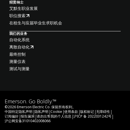
招贤纳士
艾默生职业发展
职位搜索
在校生与应届毕业生求职机会
我们的业务
自动化系统
离散自动化
最终控制
测量仪表
测试与测量
Emerson. Go Boldly.™
©
2026
Emerson Electric Co. 保留所有权利。
|
|
|
|
|
|
中国特定隐私声明
隐私声明
Cookie
使用条款
版权标记
无障碍性
|
|
|
|
订阅偏好
报告漏洞
请勿出售我的个人信息
沪ICP 备 2022031242号
沪公网安备31010402008066