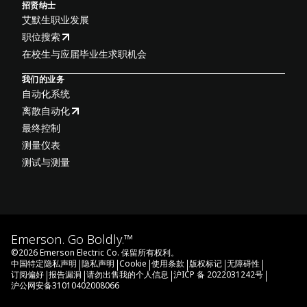
招贤纳士
艾默生职业发展
职位搜索
在校生与应届毕业生求职机会
我们的业务
自动化系统
离散自动化
最终控制
测量仪表
测试与测量
Emerson. Go Boldly.™
©
2026
Emerson Electric Co. 保留所有权利。
|
|
|
|
|
|
中国特定隐私声明
隐私声明
Cookie
使用条款
版权标记
无障碍性
|
|
|
|
订阅偏好
报告漏洞
请勿出售我的个人信息
沪ICP 备 2022031242号
沪公网安备31010402008066