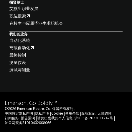
招贤纳士
艾默生职业发展
职位搜索
在校生与应届毕业生求职机会
我们的业务
自动化系统
离散自动化
最终控制
测量仪表
测试与测量
Emerson. Go Boldly.™
©
2026
Emerson Electric Co. 保留所有权利。
|
|
|
|
|
|
中国特定隐私声明
隐私声明
Cookie
使用条款
版权标记
无障碍性
|
|
|
|
订阅偏好
报告漏洞
请勿出售我的个人信息
沪ICP 备 2022031242号
沪公网安备31010402008066