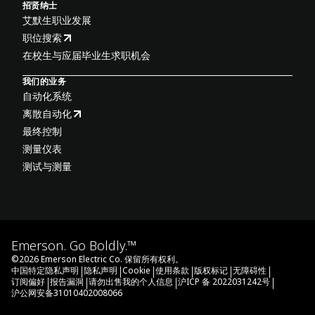
招贤纳士
艾默生职业发展
职位搜索
在校生与应届毕业生求职机会
我们的业务
自动化系统
离散自动化
最终控制
测量仪表
测试与测量
Emerson. Go Boldly.™
©
2026
Emerson Electric Co. 保留所有权利。
|
|
|
|
|
|
中国特定隐私声明
隐私声明
Cookie
使用条款
版权标记
无障碍性
|
|
|
|
订阅偏好
报告漏洞
请勿出售我的个人信息
沪ICP 备 2022031242号
沪公网安备31010402008066