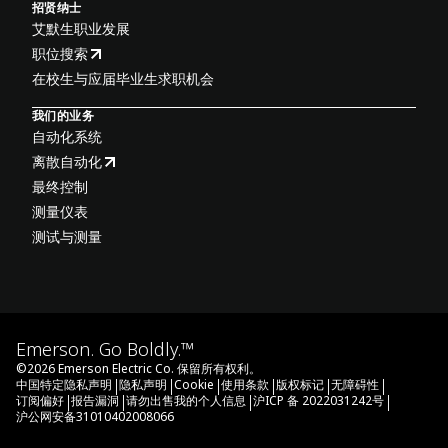
招贤纳士
艾默生职业发展
职位搜索
在校生与应届毕业生求职机会
我们的业务
自动化系统
离散自动化
最终控制
测量仪表
测试与测量
Emerson. Go Boldly.™
©
2026
Emerson Electric Co. 保留所有权利。
|
|
|
|
|
|
中国特定隐私声明
隐私声明
Cookie
使用条款
版权标记
无障碍性
|
|
|
|
订阅偏好
报告漏洞
请勿出售我的个人信息
沪ICP 备 2022031242号
沪公网安备31010402008066