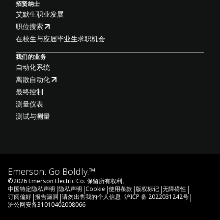
招贤纳士
艾默生职业发展
职位搜索
在校生与应届毕业生求职机会
我们的业务
自动化系统
离散自动化
最终控制
测量仪表
测试与测量
Emerson. Go Boldly.™
©
2026
Emerson Electric Co. 保留所有权利。
|
|
|
|
|
|
中国特定隐私声明
隐私声明
Cookie
使用条款
版权标记
无障碍性
|
|
|
|
订阅偏好
报告漏洞
请勿出售我的个人信息
沪ICP 备 2022031242号
沪公网安备31010402008066