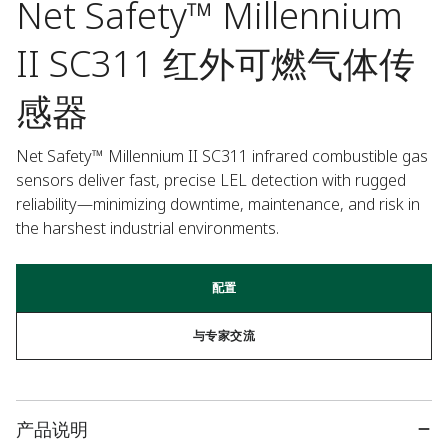
Net Safety™ Millennium
II SC311 红外可燃气体传
感器
Net Safety™ Millennium II SC311 infrared combustible gas 
sensors deliver fast, precise LEL detection with rugged 
reliability—minimizing downtime, maintenance, and risk in 
the harshest industrial environments.
配置
与专家交流
产品说明