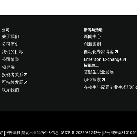
公司
新闻与活动
关于我们
新闻中心
公司历史
创新案例
我们的目标
自动化专家博客
公司荣誉
Emerson Exchange
招贤纳士
领导层
艾默生职业发展
投资者关系
职位搜索
可持续发展
在校生与应届毕业生求职机
联系我们
|
|
|
|
好
报告漏洞
请勿出售我的个人信息
沪ICP 备 2022031242号
沪公网安备31010402