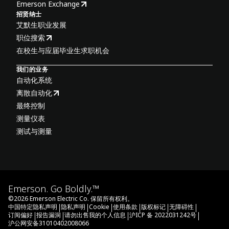
Emerson Exchange
招贤纳士
艾默生职业发展
职位搜索
在校生与应届毕业生求职机会
我们的业务
自动化系统
离散自动化
最终控制
测量仪表
测试与测量
Emerson. Go Boldly.™
©
2026
Emerson Electric Co. 保留所有权利。
|
|
|
|
|
|
中国特定隐私声明
隐私声明
Cookie
使用条款
版权标记
无障碍性
|
|
|
|
订阅偏好
报告漏洞
请勿出售我的个人信息
沪ICP 备 2022031242号
沪公网安备31010402008066