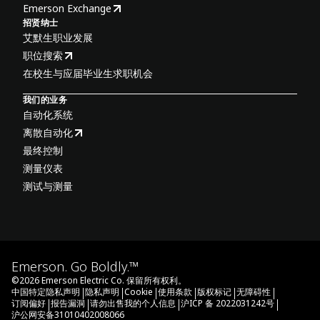
Emerson Exchange
招贤纳士
艾默生职业发展
职位搜索
在校生与应届毕业生求职机会
我们的业务
自动化系统
离散自动化
最终控制
测量仪表
测试与测量
Emerson. Go Boldly.™
©
2026
Emerson Electric Co. 保留所有权利。
|
|
|
|
|
|
中国特定隐私声明
隐私声明
Cookie
使用条款
版权标记
无障碍性
|
|
|
|
订阅偏好
报告漏洞
请勿出售我的个人信息
沪ICP 备 2022031242号
沪公网安备31010402008066