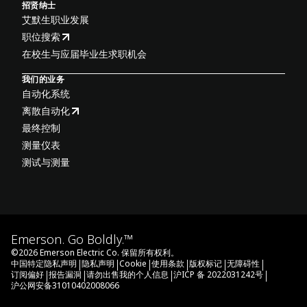
招贤纳士
艾默生职业发展
职位搜索
在校生与应届毕业生求职机会
我们的业务
自动化系统
离散自动化
最终控制
测量仪表
测试与测量
Emerson. Go Boldly.™
©
2026
Emerson Electric Co. 保留所有权利。
|
|
|
|
|
|
中国特定隐私声明
隐私声明
Cookie
使用条款
版权标记
无障碍性
|
|
|
|
订阅偏好
报告漏洞
请勿出售我的个人信息
沪ICP 备 2022031242号
沪公网安备31010402008066