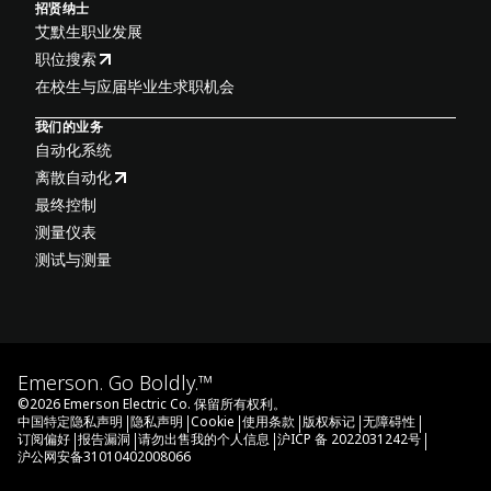
招贤纳士
艾默生职业发展
职位搜索
在校生与应届毕业生求职机会
我们的业务
自动化系统
离散自动化
最终控制
测量仪表
测试与测量
Emerson. Go Boldly.™
©
2026
Emerson Electric Co. 保留所有权利。
|
|
|
|
|
|
中国特定隐私声明
隐私声明
Cookie
使用条款
版权标记
无障碍性
|
|
|
|
订阅偏好
报告漏洞
请勿出售我的个人信息
沪ICP 备 2022031242号
沪公网安备31010402008066