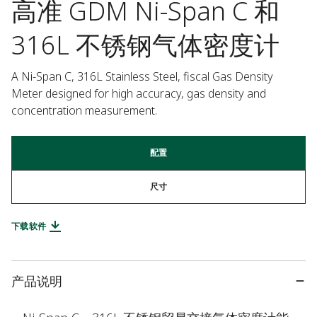
高准 GDM Ni-Span C 和
316L 不锈钢气体密度计
A Ni-Span C, 316L Stainless Steel, fiscal Gas Density 
Meter designed for high accuracy, gas density and 
concentration measurement.
配置
尺寸
下载软件
产品说明