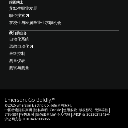
招贤纳士
艾默生职业发展
职位搜索
在校生与应届毕业生求职机会
我们的业务
自动化系统
离散自动化
最终控制
测量仪表
测试与测量
Emerson. Go Boldly.™
©
2026
Emerson Electric Co. 保留所有权利。
|
|
|
|
|
|
中国特定隐私声明
隐私声明
Cookie
使用条款
版权标记
无障碍性
|
|
|
|
订阅偏好
报告漏洞
请勿出售我的个人信息
沪ICP 备 2022031242号
沪公网安备31010402008066