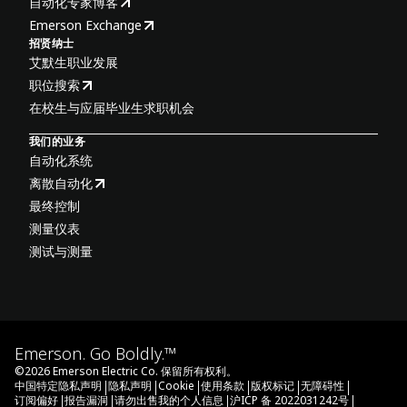
自动化专家博客
Emerson Exchange
招贤纳士
艾默生职业发展
职位搜索
在校生与应届毕业生求职机会
我们的业务
自动化系统
离散自动化
最终控制
测量仪表
测试与测量
Emerson. Go Boldly.™
©
2026
Emerson Electric Co. 保留所有权利。
|
|
|
|
|
|
中国特定隐私声明
隐私声明
Cookie
使用条款
版权标记
无障碍性
|
|
|
|
订阅偏好
报告漏洞
请勿出售我的个人信息
沪ICP 备 2022031242号