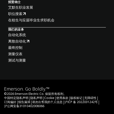
招贤纳士
艾默生职业发展
职位搜索
在校生与应届毕业生求职机会
我们的业务
自动化系统
离散自动化
最终控制
测量仪表
测试与测量
Emerson. Go Boldly.™
©
2026
Emerson Electric Co. 保留所有权利。
|
|
|
|
|
|
中国特定隐私声明
隐私声明
Cookie
使用条款
版权标记
无障碍性
|
|
|
|
订阅偏好
报告漏洞
请勿出售我的个人信息
沪ICP 备 2022031242号
沪公网安备31010402008066